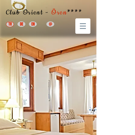
Club Orient -
Ören
****
TR
DE
EN
@