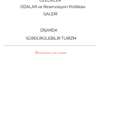
ÖZELİKLER
ODALAR ve Reservasyon Politikası
GALERİ
DİŞARDA
SÜRDÜRÜLEBİLİR TURİZM
Rezervasyon
İLETİŞİM
TELEFON
0543 730 23 78
e-mail
cluborient.turkey@gmail.com