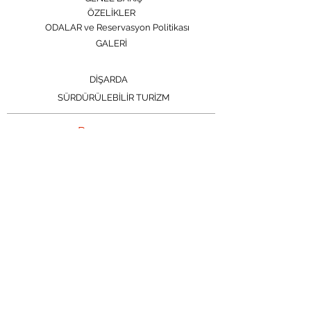
ÖZELİKLER
ODALAR ve Reservasyon Politikası
GALERİ
DİŞARDA
SÜRDÜRÜLEBİLİR TURİZM
Rezervasyon
İLETİŞİM
TELEFON
0543 730 23 78
e-mail
cluborient.turkey@gmail.com