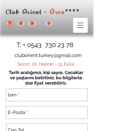
Club Orient -
Ören
****
TR
DE
EN
@
T: + 0543 730 23 78 ​
cluborient.turkey@gmail.com
Sezon: 20. Haziran - 13. Eylül
Tarih aral
ığınızı, kişi sayısı,
Ç
ocuklar
ve ya
ş
lar
ını belirtiniz, bu bilgilerle
size fiyat verebiliriz.