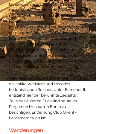
tausend Jahre Wachposten an den
Dardanellen, Herzstück der Troas, Fundort
des Goldschatzes des Priamos, Heimat
Homers.
Im Anschluss Besuch eine der schönst
gelegenen Stätten: ASSOS. Aristoteles
lehrte hier – er wusste wohl warum: hat
man den Athena-Tempel auf der
Hügelspitze erreicht, bietet sich ein
eindrucksvoller Blick auf die Küste des
Lichts. Entfernung Club Orient – Troja: ca.
110 km, nach Assos: ca. 60 km.
Geführter Ganztagesausflug nach Pergam
on, antike Weltstadt und Herz des
hellenistischen Reiches. Unter Eumenes II.
entstand hier der berühmte Zeusaltar.
Teile des äußeren Fries sind heute im
Pergamon Museum in Berlin zu
besichtigen. Entfernung Club Orient -
Pergamon: ca. 90 km
Wanderungen