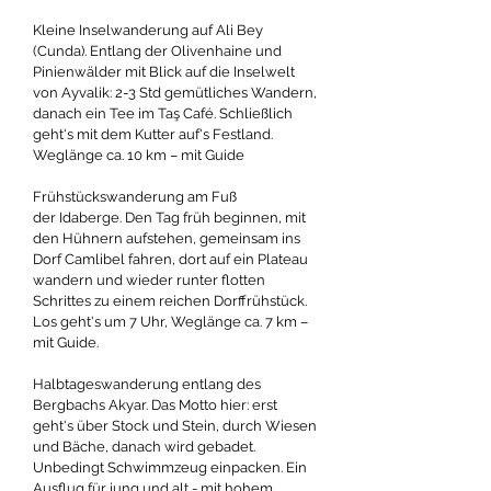
Kleine Inselwanderung auf Ali Bey
(Cunda). Entlang der Olivenhaine und
Pinienwälder mit Blick auf die Inselwelt
von Ayvalik: 2-3 Std gemütliches Wandern,
danach ein Tee im Taş Café. Schließlich
geht's mit dem Kutter auf's Festland.
Weglänge ca. 10 km – mit Guide
Frühstückswanderung am Fuß
der Idaberge. Den Tag früh beginnen, mit
den Hühnern aufstehen, gemeinsam ins
Dorf Camlibel fahren, dort auf ein Plateau
wandern und wieder runter flotten
Schrittes zu einem reichen Dorffrühstück.
Los geht's um 7 Uhr, Weglänge ca. 7 km –
mit Guide.
Halbtageswanderung entlang des
Bergbachs Akyar. Das Motto hier: erst
geht's über Stock und Stein, durch Wiesen
und Bäche, danach wird gebadet.
Unbedingt Schwimmzeug einpacken. Ein
Ausflug für jung und alt - mit hohem