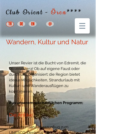
Club Orient -
Ören
****
TR
DE
EN
@
Wandern, Kultur und Natur
Unser Revier ist die Bucht von Edremit, die
Olivenriviera! Ob auf eigene Faust oder
durch uns organisiert: die Region bietet
ideale Möglichkeiten, Strandurlaub mit
Kultur- und Wanderausflügen zu
kombinieren.
Aus unserem wöchentlichen Programm:
Die Antike
Geführter Ganztagesausflug zum
UNESCO-Denkmal TROJA, über mehrere